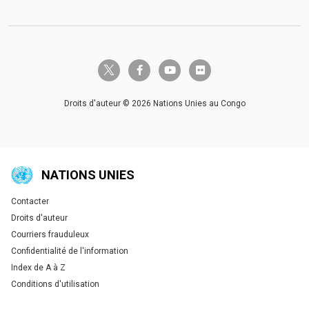
twitter-x
facebook-f
youtube
flickr
Droits d'auteur © 2026 Nations Unies au Congo
NATIONS UNIES
Contacter
Global U.N. menu
Droits d'auteur
Courriers frauduleux
Confidentialité de l'information
Index de A à Z
Conditions d'utilisation