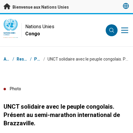
Passer au contenu principal
Bienvenue aux Nations Unies
UN Logo
Nations Unies
Congo
NATIONS UNIES
CONGO
Fil d'Ariane
Accueil
/
Ressources
/
Photos
/
UNCT solidaire avec le peuple congolais. Présent au semi-marathon international de Brazzaville.
Photo
UNCT solidaire avec le peuple congolais.
Présent au semi-marathon international de
Brazzaville.