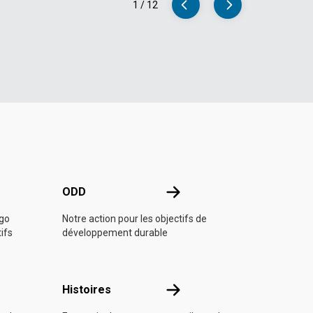
1
/
12
e l'ONU
ODD
ODD
ngo
Notre action pour les objectifs de
tifs
développement durable
Histoires
Histoires