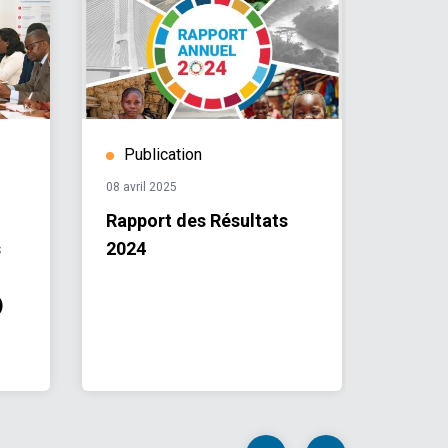
Publication
Publ
08 avril 2025
29 nove
Rapport des Résultats
UNDAF
s
2024
)