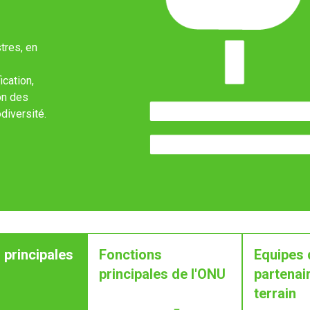
tres, en
ication,
on des
diversité.
 principales
Fonctions
Equipes 
principales de l'ONU
partenair
terrain