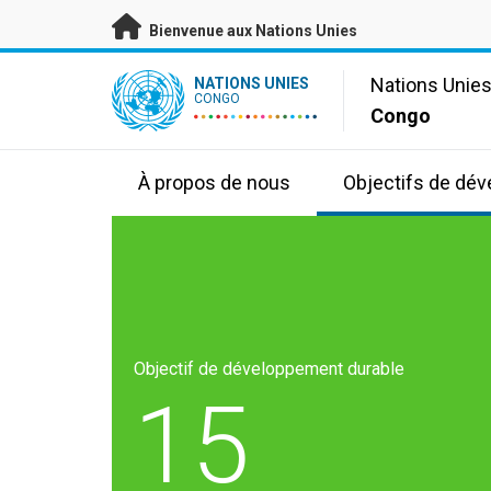
Passer au contenu principal
Bienvenue aux Nations Unies
UN Logo
Nations Unie
NATIONS UNIES
CONGO
Congo
À propos de nous
Objectifs de dé
Objectif de développement durable
15