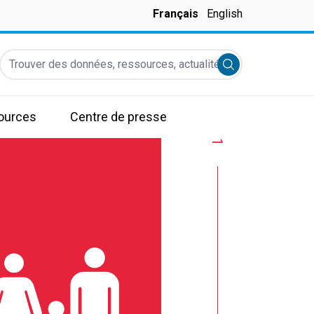
Français
English
Trouver des données, ressources, actualités et autres informati
Submit search
ources
Centre de presse
1