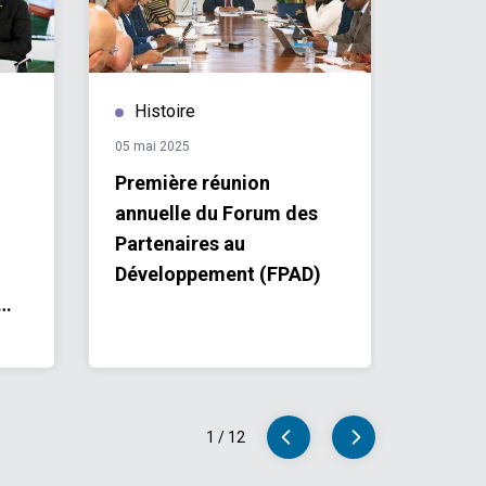
Histoire
Hist
05 mai 2025
29 avril 
Première réunion
Vers 
annuelle du Forum des
dialog
Partenaires au
Nation
Développement (FPAD)
secteu
ns
1
/
12