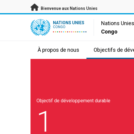
Passer au contenu principal
Bienvenue aux Nations Unies
UN Logo
Nations Unie
NATIONS UNIES
CONGO
Congo
À propos de nous
Objectifs de dé
Objectif de développement durable
1