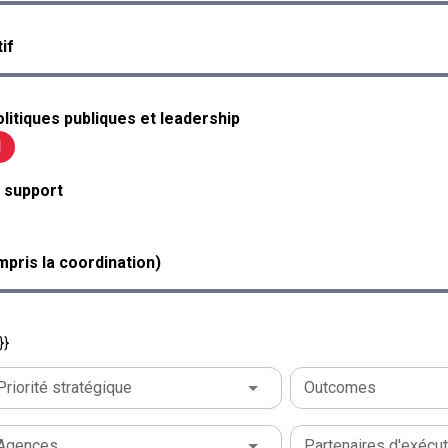
if
litiques publiques et leadership
1
 support
mpris la coordination)
}}
Priorité stratégique
Outcomes
Agences
Partenaires d'exécut