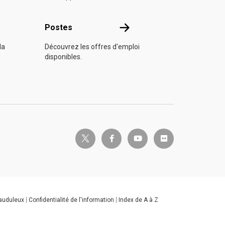
s
Postes
Postes
la
Découvrez les offres d'emploi
disponibles.
twitter-x
facebook-f
youtube
flickr
rauduleux
Confidentialité de l'information
Index de A à Z