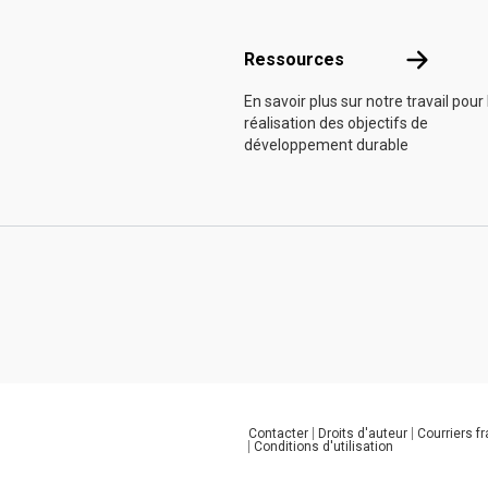
Ressource
Ressources
En savoir plus sur notre travail pour 
réalisation des objectifs de
développement durable
Contacter
Droits d'auteur
Courriers f
Global U.N. menu
Conditions d'utilisation