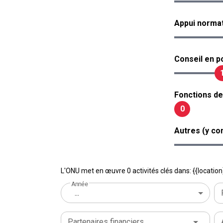
Appui normat
Conseil en po
Fonctions de
0
Autres (y co
L'ONU met en œuvre 0 activités clés dans: {{location
Année
...
Partenaires financiers