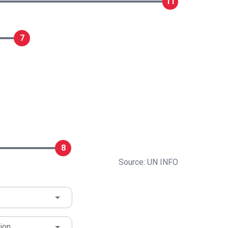
11
7
8
Source: UN INFO
ion