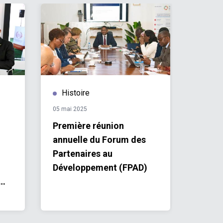
Histoire
Hist
05 mai 2025
29 avril 
Première réunion
Vers 
annuelle du Forum des
dialog
Partenaires au
Nation
Développement (FPAD)
secteu
ns