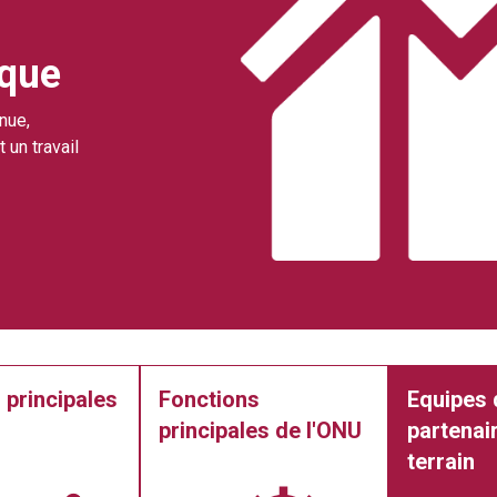
ique
nue,
 un travail
 principales
Fonctions
Equipes 
principales de l'ONU
partenair
terrain