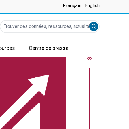
Français
English
Trouver des données, ressources, actualités et autres informati
Submit search
ources
Centre de presse
8