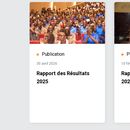
Publication
P
30 avril 2026
10 fé
 local
Rapport des Résultats
Rap
DD
2025
202
te-