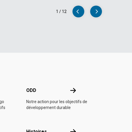
1
/
12
e l'ONU
ODD
ODD
ngo
Notre action pour les objectifs de
tifs
développement durable
Histoires
Histoires