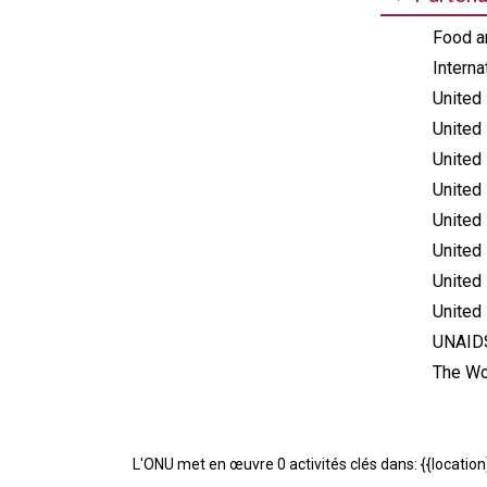
Food an
Interna
United
United
United
United 
United
United
United 
United
UNAIDS
The Wo
L'ONU met en œuvre 0 activités clés dans: {{location