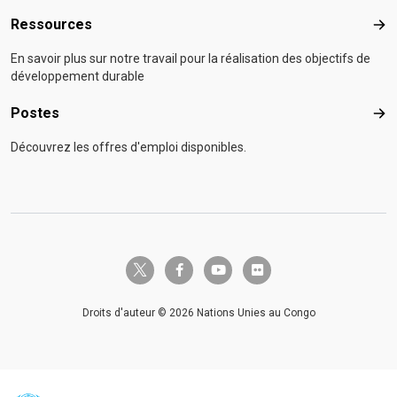
Ressources
Res
En savoir plus sur notre travail pour la réalisation des objectifs de
développement durable
Postes
Pos
Découvrez les offres d'emploi disponibles.
twitter-x
facebook-f
youtube
flickr
Droits d'auteur © 2026 Nations Unies au Congo