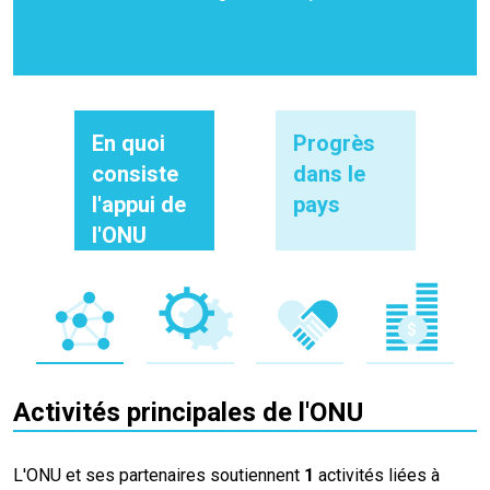
En quoi
Progrès
consiste
dans le
l'appui de
pays
l'ONU
Activités principales de l'ONU
L'ONU et ses partenaires soutiennent
1
activités liées à